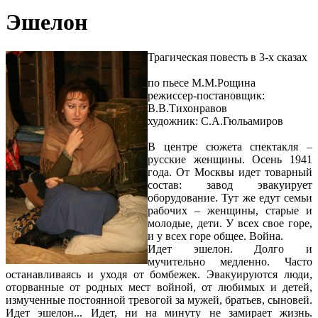
Эшелон
Трагическая повесть в 3-х сказах
по пьесе М.М.Рощина
режиссер-постановщик:
В.В.Тихонравов
художник: С.А.Гюльамиров
В центре сюжета спектакля –
русские женщины. Осень 1941
года. От Москвы идет товарный
состав: завод эвакуирует
оборудование. Тут же едут семьи
рабочих – женщины, старые и
молодые, дети. У всех свое горе,
и у всех горе общее. Война.
Идет эшелон. Долго и
мучительно медленно. Часто
останавливаясь и уходя от бомбежек. Эвакуируются люди,
оторванные от родных мест войной, от любимых и детей,
измученные постоянной тревогой за мужей, братьев, сыновей.
Идет эшелон... Идет, ни на минуту не замирает жизнь.