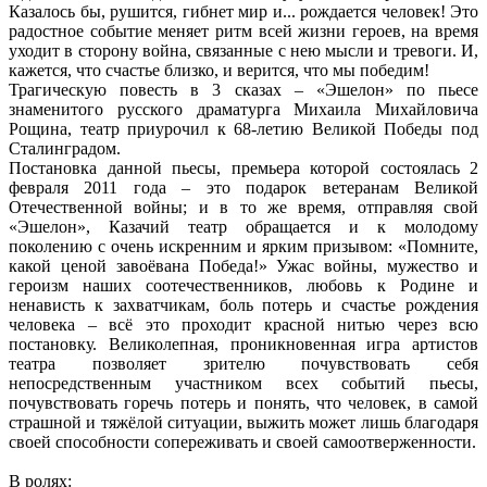
Казалось бы, рушится, гибнет мир и... рождается человек! Это
радостное событие меняет ритм всей жизни героев, на время
уходит в сторону война, связанные с нею мысли и тревоги. И,
кажется, что счастье близко, и верится, что мы победим!
Трагическую повесть в 3 сказах – «Эшелон» по пьесе
знаменитого русского драматурга Михаила Михайловича
Рощина, театр приурочил к 68-летию Великой Победы под
Сталинградом.
Постановка данной пьесы, премьера которой состоялась 2
февраля 2011 года – это подарок ветеранам Великой
Отечественной войны; и в то же время, отправляя свой
«Эшелон», Казачий театр обращается и к молодому
поколению с очень искренним и ярким призывом: «Помните,
какой ценой завоёвана Победа!» Ужас войны, мужество и
героизм наших соотечественников, любовь к Родине и
ненависть к захватчикам, боль потерь и счастье рождения
человека – всё это проходит красной нитью через всю
постановку. Великолепная, проникновенная игра артистов
театра позволяет зрителю почувствовать себя
непосредственным участником всех событий пьесы,
почувствовать горечь потерь и понять, что человек, в самой
страшной и тяжёлой ситуации, выжить может лишь благодаря
своей способности сопереживать и своей самоотверженности.
В ролях: