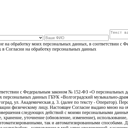
ие на обработку моих персональных данных, в соответствии с Ф
х в Согласии на обработку персональных данных
ветствии с Федеральным законом № 152-ФЗ «О персональных дан
их персональных данных ГБУК «Волгоградский музыкально-драма
гоград, ул. Академическая д. 3. (далее по тексту - Оператор). 
ации физическому лицу. Настоящее Согласие выдано мною на об
 совершения следующих действий с моими персональными данным
ие, хранение, уточнение (обновление, изменение), использовани
томатизированными, так и автоматизированными способами. Да
 услуг/работ; - направление в мой адрес уведомлений, касающих