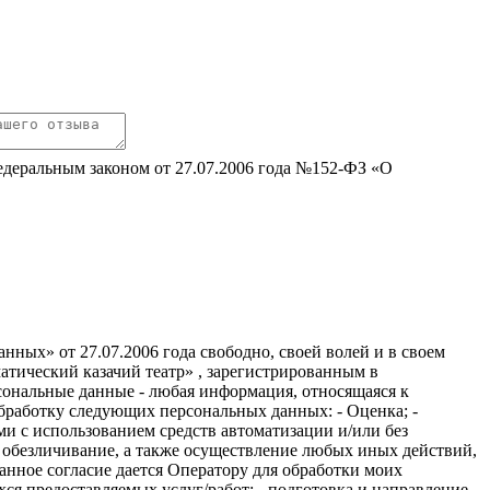
едеральным законом от 27.07.2006 года №152-ФЗ «О
ных» от 27.07.2006 года свободно, своей волей и в своем
тический казачий театр» , зарегистрированным в
Персональные данные - любая информация, относящаяся к
работку следующих персональных данных: - Оценка; -
и с использованием средств автоматизации и/или без
е, обезличивание, а также осуществление любых иных действий,
нное согласие дается Оператору для обработки моих
ся предоставляемых услуг/работ; - подготовка и направление